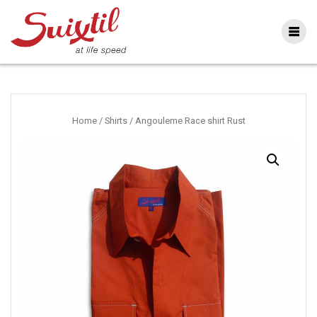
Ga
naar
inhoud
Home
/
Shirts
/ Angouleme Race shirt Rust