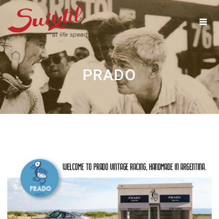
Ga
naar
inhoud
PRADO