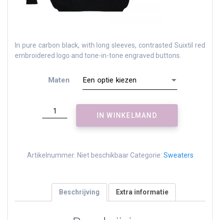
In pure carbon black, with long sleeves, contrasted Suixtil red
embroidered logo and tone-in-tone engraved buttons.
Maten
Targa
IN WINKELMAND
Pima
sweater
-
carbon
Artikelnummer:
Niet beschikbaar
Categorie:
Sweaters
black
aantal
Beschrijving
Extra informatie