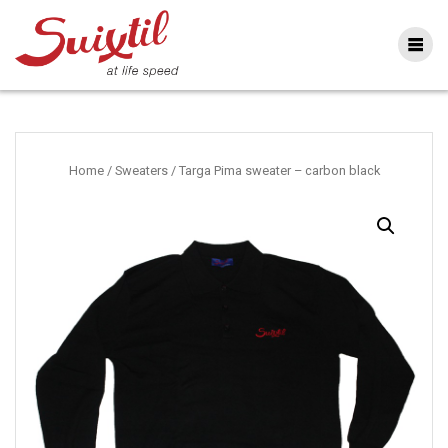
Ga
naar
inhoud
Home
/
Sweaters
/ Targa Pima sweater – carbon black