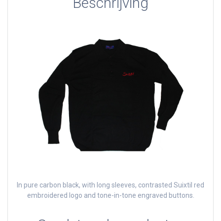
Beschrijving
In pure carbon black, with long sleeves, contrasted Suixtil red
embroidered logo and tone-in-tone engraved buttons.