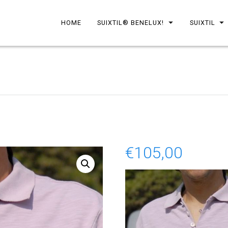
HOME
SUIXTIL® BENELUX!
SUIXTIL
€
105,00