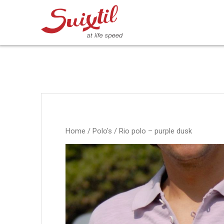
Ga
naar
inhoud
Home
/
Polo's
/ Rio polo – purple dusk