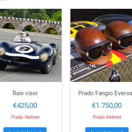
Rain visor
Prado Fangio Evero
€
425,00
€
1.750,00
Prado Helmet
Prado Helmet