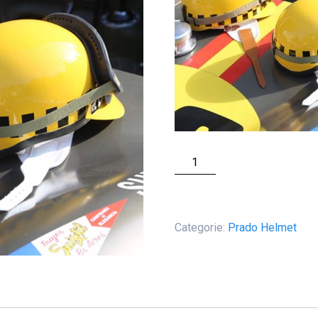
Prado
Rodriguez
Everoak
aantal
Categorie:
Prado Helmet