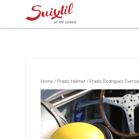
Ga
naar
inhoud
Home
/
Prado Helmet
/ Prado Rodriguez Everoa