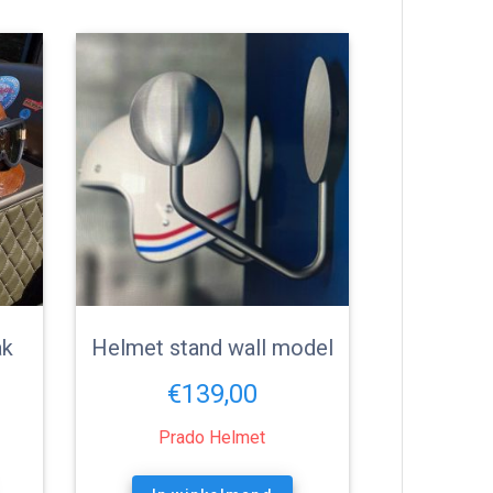
ak
Helmet stand wall model
€
139,00
Prado Helmet