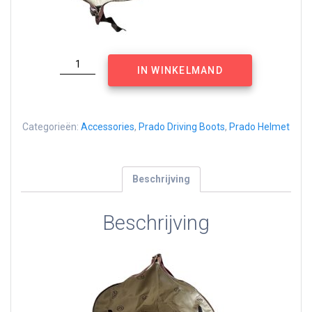
Prado
IN WINKELMAND
helmet
/
driving
shoe
Categorieën:
Accessories
,
Prado Driving Boots
,
Prado Helmet
bag
aantal
Beschrijving
Beschrijving