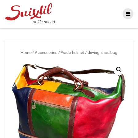
Ga
naar
inhoud
Home
/
Accessories
/ Prado helmet / driving shoe bag