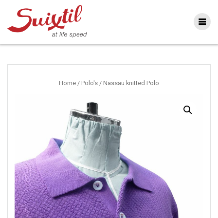
Ga
naar
inhoud
Home
/
Polo's
/ Nassau knitted Polo