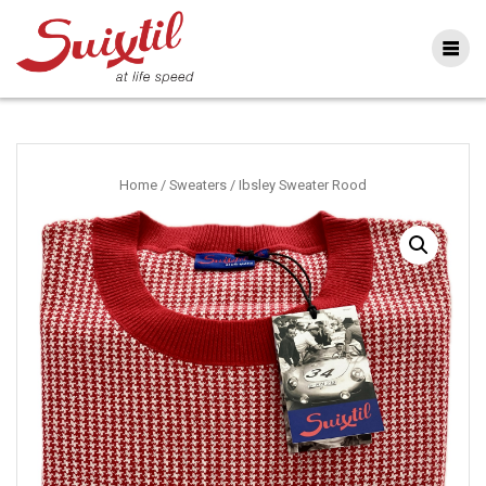
Ga
naar
inhoud
Home
/
Sweaters
/ Ibsley Sweater Rood