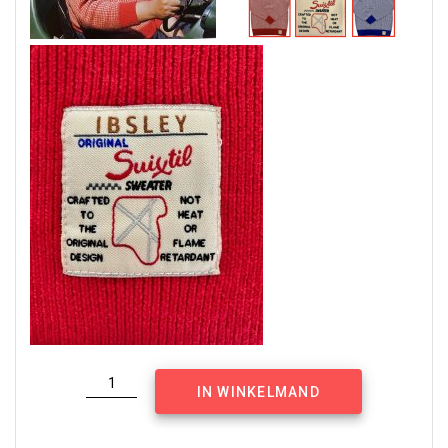
Ibsley
IN WINKELMAND
Sweater
Rood
aantal