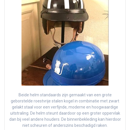
Beide helm standaards zijn gemaakt van een grote
geborstelde roestvrije stalen kogel in combinatie met zwart
gelakt staal voor een verfijnde, moderne en hoogwaardige
uitstraling. De helm steunt daardoor op een groter oppervlak
dan bij veel andere houders. De binnenbekleding kan hierdoor
niet scheuren of anderszins beschadigd raken.